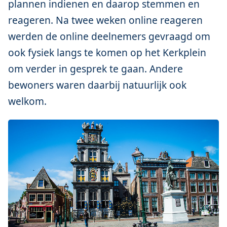
plannen indienen en daarop stemmen en
reageren. Na twee weken online reageren
werden de online deelnemers gevraagd om
ook fysiek langs te komen op het Kerkplein
om verder in gesprek te gaan. Andere
bewoners waren daarbij natuurlijk ook
welkom.