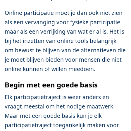
Online participatie moet je dan ook niet zien
als een vervanging voor fysieke participatie
maar als een verrijking van wat er al is. Het is
bij het inzetten van online tools belangrijk
om bewust te blijven van de alternatieven die
je moet blijven bieden voor mensen die niet
online kunnen of willen meedoen.
Begin met een goede basis
Elk participatietraject is weer anders en
vraagt meestal om het nodige maatwerk.
Maar met een goede basis kun je elk
participatietraject toegankelijk maken voor