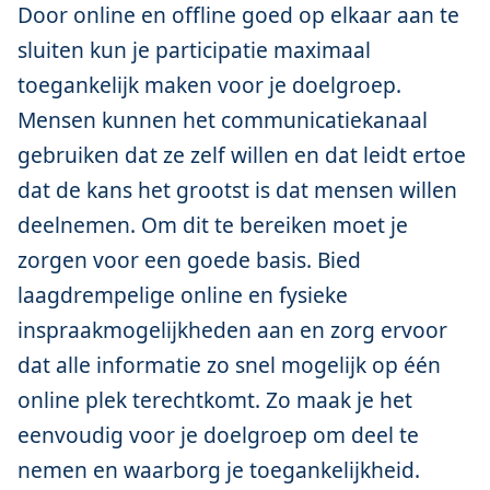
Door online en offline goed op elkaar aan te
sluiten kun je participatie maximaal
toegankelijk maken voor je doelgroep.
Mensen kunnen het communicatiekanaal
gebruiken dat ze zelf willen en dat leidt ertoe
dat de kans het grootst is dat mensen willen
deelnemen. Om dit te bereiken moet je
zorgen voor een goede basis. Bied
laagdrempelige online en fysieke
inspraakmogelijkheden aan en zorg ervoor
dat alle informatie zo snel mogelijk op één
online plek terechtkomt. Zo maak je het
eenvoudig voor je doelgroep om deel te
nemen en waarborg je toegankelijkheid.