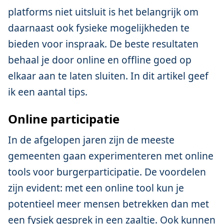
platforms niet uitsluit is het belangrijk om
daarnaast ook fysieke mogelijkheden te
bieden voor inspraak. De beste resultaten
behaal je door online en offline goed op
elkaar aan te laten sluiten. In dit artikel geef
ik een aantal tips.
Online participatie
In de afgelopen jaren zijn de meeste
gemeenten gaan experimenteren met online
tools voor burgerparticipatie. De voordelen
zijn evident: met een online tool kun je
potentieel meer mensen betrekken dan met
een fysiek gesprek in een zaaltje. Ook kunnen